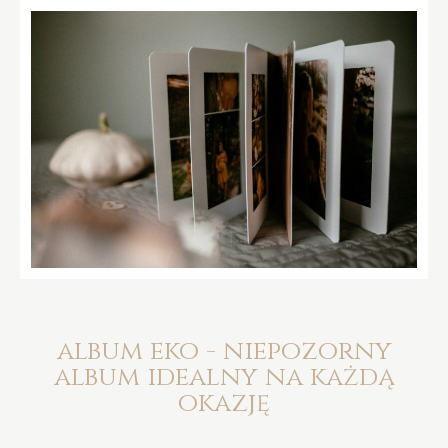
album eko - niepozorny
album idealny na każdą
okazję