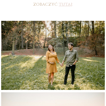
zobaczyć
tutaj
: