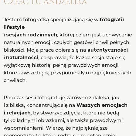
Cześć tu Andżelika
Jestem fotografką specjalizującą się w
fotografii
lifestyle
i
sesjach rodzinnych
, której celem jest uchwycenie
naturalnych emocji, czułych gestów i chwil pełnych
bliskości. Moja praca opiera się na
autentyczności
i
naturalności
, co sprawia, że każda sesja staje się
wyjątkową historią, pełną prawdziwych emocji,
które zawsze będą przypominały o najpiękniejszych
chwilach.
Podczas sesji fotografuję zarówno z daleka, jak
i z bliska, koncentrując się na
Waszych emocjach
i relacjach
, by stworzyć zdjęcia, które nie będą
tylko ładnymi obrazkami, ale także prawdziwymi
wspomnieniami. Wierzę, że najpiękniejsze
momenty to te, które rodzą się spontanicznie,